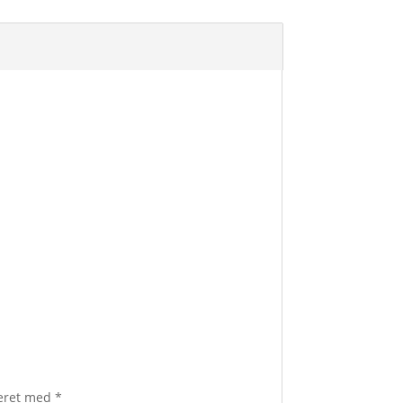
keret med
*