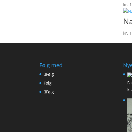
kr.
1
N
kr.
1
Følg med
Nye
Følg
Fa
Følg
kr
Følg