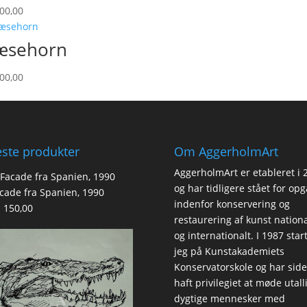
00,00
æsehorn
00,00
ste produkter
Om AggerholmArt
AggerholmArt er etableret i 
og har tidligere stået for op
cade fra Spanien, 1990
indenfor konservering og
.
150,00
restaurering af kunst nationa
og internationalt. I 1987 star
jeg på Kunstakademiets
Konservatorskole og har sid
haft privilegiet at møde utall
dygtige mennesker med