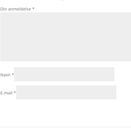
Din anmeldelse
*
Navn
*
E-mail
*