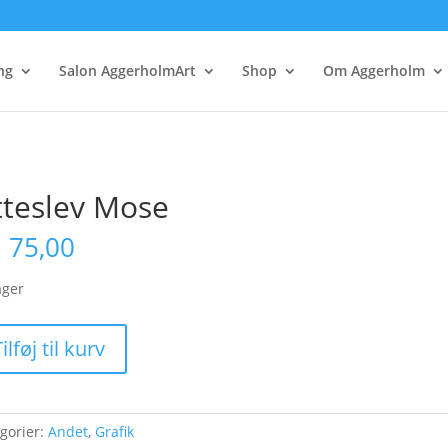
ng
Salon AggerholmArt
Shop
Om Aggerholm
tteslev Mose
.
75,00
ager
slev
ilføj til kurv
e
l
gorier:
Andet
,
Grafik