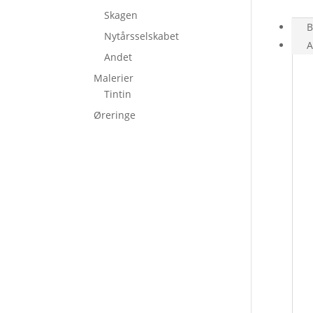
Skagen
B
Nytårsselskabet
A
Andet
Malerier
Tintin
Øreringe