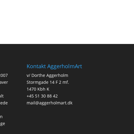
Kontakt AggerholmArt
2007
v/ Dorthe Aggerholm
gaver
Stormgade 14 F 2 mf.
1470 Kbh K
lt
+45 51 30 88 42
tede
mail@aggerholmart.dk
en
ige