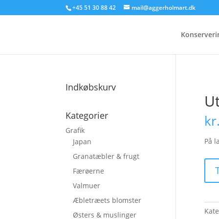
+45 51 30 88 42
mail@aggerholmart.dk
Konserveri
Indkøbskurv
U
Kategorier
kr
Grafik
På l
Japan
Granatæbler & frugt
Utte
T
Færøerne
Mos
Valmuer
anta
Æbletræets blomster
Kate
Østers & muslinger