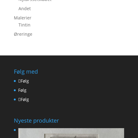
Andet
Malerier
Tintin
Øreringe
Følg med
Følg
Følg
Følg
Nyeste produkter