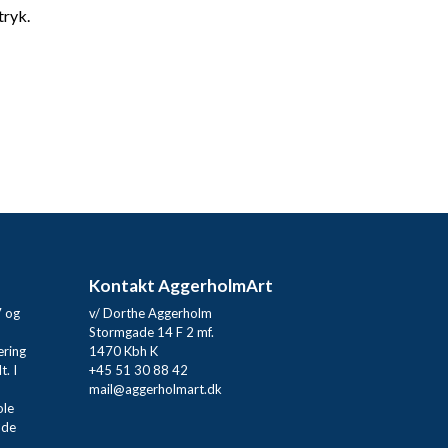
tryk.
Kontakt AggerholmArt
7 og
v/ Dorthe Aggerholm
Stormgade 14 F 2 mf.
ering
1470 Kbh K
t. I
+45 51 30 88 42
mail@aggerholmart.dk
ole
øde