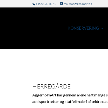
+45 51 30 88 42
mail@aggerholmart.dk
KONSERVERING
HERREGÅRDE
AggerholmArt har gennem årene haft mange sp
adelsportrætter og staffelimaleri af ældre dat