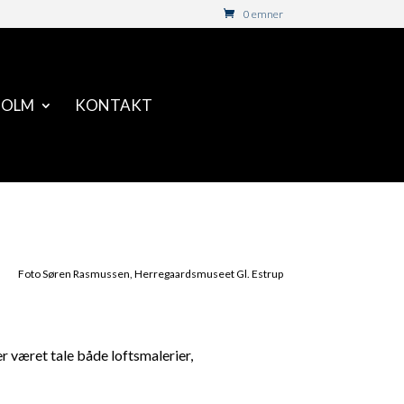
0 emner
HOLM
KONTAKT
Foto Søren Rasmussen, Herregaardsmuseet Gl. Estrup
været tale både loftsmalerier,