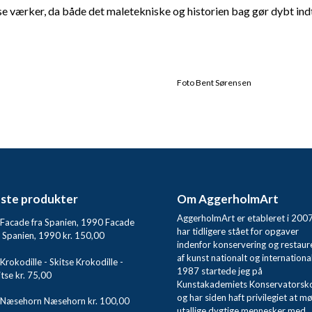
isse værker, da både det maletekniske og historien bag gør dybt ind
Foto Bent Sørensen
ste produkter
Om AggerholmArt
AggerholmArt er etableret i 200
Facade
har tidligere stået for opgaver
a Spanien, 1990
kr.
150,00
indenfor konservering og restaur
af kunst nationalt og international
Krokodille -
1987 startede jeg på
itse
kr.
75,00
Kunstakademiets Konservatorsk
og har siden haft privilegiet at m
Næsehorn
kr.
100,00
utallige dygtige mennesker med