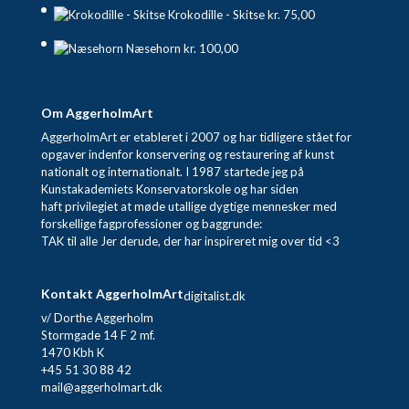
Krokodille - Skitse
kr.
75,00
Næsehorn
kr.
100,00
Om AggerholmArt
AggerholmArt er etableret i 2007 og har tidligere stået for
opgaver indenfor konservering og restaurering af kunst
nationalt og internationalt. I 1987 startede jeg på
Kunstakademiets Konservatorskole og har siden
haft privilegiet at møde utallige dygtige mennesker med
forskellige fagprofessioner og baggrunde:
TAK til alle Jer derude, der har inspireret mig over tid <3
Kontakt AggerholmArt
digitalist.dk
v/ Dorthe Aggerholm
Stormgade 14 F 2 mf.
1470 Kbh K
+45 51 30 88 42
mail@aggerholmart.dk