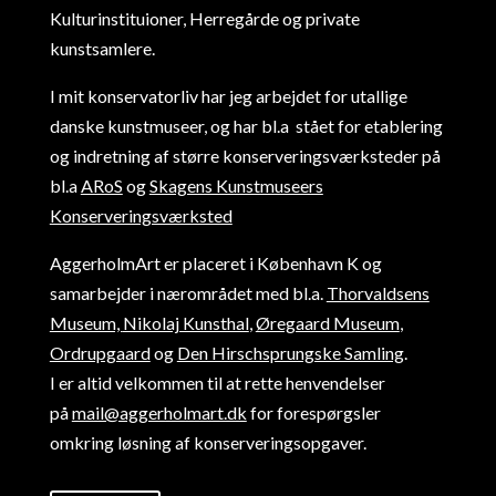
Kulturinstituioner, Herregårde og private
kunstsamlere.
I mit konservatorliv har jeg arbejdet for utallige
danske kunstmuseer, og har bl.a stået for etablering
og indretning af større konserveringsværksteder på
bl.a
ARoS
og
Skagens Kunstmuseers
Konserveringsværksted
AggerholmArt er placeret i København K og
samarbejder i nærområdet med bl.a.
Thorvaldsens
Museum,
Nikolaj Kunsthal
,
Øregaard Museum
,
Ordrupgaard
og
Den Hirschsprungske Samling
.
I er altid velkommen til at rette henvendelser
på
mail@aggerholmart.dk
for forespørgsler
omkring løsning af konserveringsopgaver.