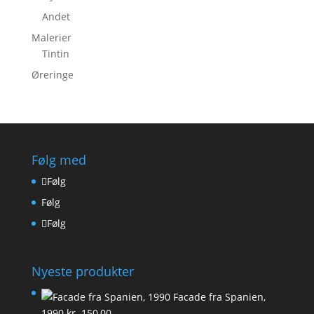
Andet
Malerier
Tintin
Øreringe
Følg med
Følg
Følg
Følg
Nyeste produkter
Facade fra Spanien,
1990
kr.
150,00